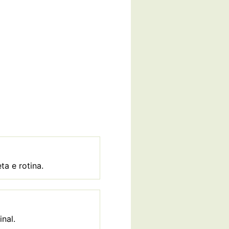
a e rotina.
nal.