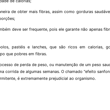
dade de calorias;
ira de obter mais fibras, assim como gorduras saudávei
porções;
mbém deve ser frequente, pois ele garante não apenas f
 bolos, pastéis e lanches, que são ricos em calorias, g
po que pobres em fibras.
ocesso de perda de peso, ou manutenção de um peso saudá
uma corrida de algumas semanas. O chamado "efeito sanfon
rmitente, é extremamente prejudicial ao organismo.