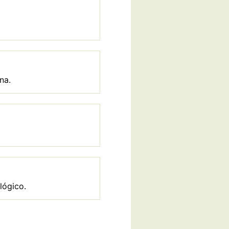
na.
lógico.