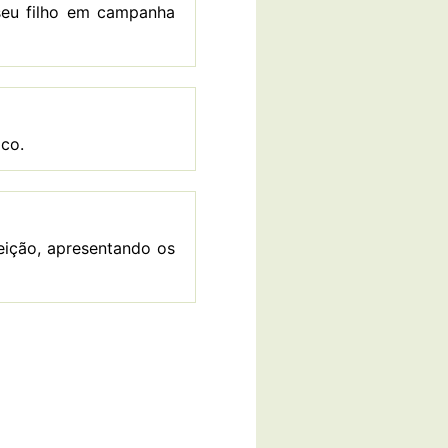
seu filho em campanha
ico.
eição, apresentando os