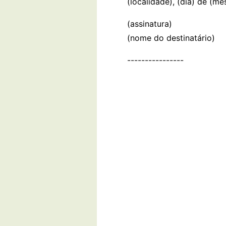
(localidade), (dia) de (mê
(assinatura)
(nome do destinatário)
----------------